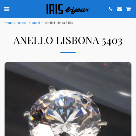
Home
articoli
Anelli
Anello Lisbona 5403
ANELLO LISBONA 5403