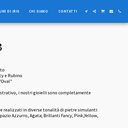
UMI DI IRIS
CHI SIAMO
CONTATTI
3
ato
ncy e Rubino
 "Oval"
ustrativo, i nostri gioielli sono completamente
 realizzati in diverse tonalità di pietre simulanti:
azio Azzurro, Agata; Brillanti Fancy, Pink,Yellow,